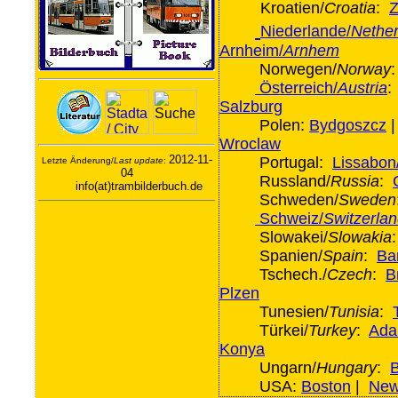
Kroatien/
Croatia
:
Z
Niederlande/
Nether
Arnheim/
Arnhem
Norwegen/
Norway
Österreich/
Austria
Salzburg
Polen:
Bydgoszcz
Wroclaw
2012-11-
Portugal:
Lissabon
Letzte Änderung/
Last update
:
04
Russland/
Russia
:
info(at)trambilderbuch.de
Schweden/
Sweden
Schweiz/
Switzerla
Slowakei/
Slowakia
Spanien/
Spain
:
Ba
Tschech./
Czech
:
B
Plzen
Tunesien/
Tunisia
:
Türkei/
Turkey
:
Ada
Konya
Ungarn/
Hungary
:
USA:
Boston
|
New